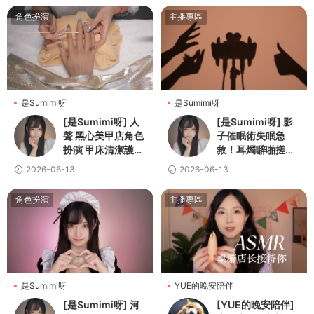
角色扮演
主播專區
是Sumimi呀
是Sumimi呀
[是Sumimi呀] 人
[是Sumimi呀] 影
聲 黑心美甲店角色
子催眠術失眠急
扮演 甲床清潔護理
救！耳燭噼啪搓手
卸甲初體驗 高保真
馬尾絲刷麥水沙漏
2026-06-13
2026-06-13
無損 Sumimi
搖鈴鵝毛棒
角色扮演
主播專區
是Sumimi呀
YUE的晚安陪伴
[是Sumimi呀] 河
[YUE的晚安陪伴]