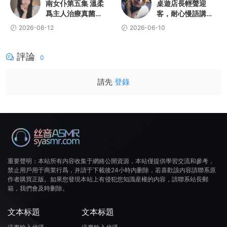
南女仆第五集 溫柔
桌遊店長輕聲迎
爲主人治療真菌感
客，耐心慢語講解
染 高解析無損音質
規則，沉浸式助眠
2026-06-12
2026-06-10
場景體驗
評論
0
請先
登錄
重要聲明：本站所有内容收集于網絡公開資源，本站僅提供學習交流和參考，
禁止用戶用于商業行爲，并請于下載後24小時内删除，若喜歡該内容請聯系原
作者購買正版。如果您發現本站上有侵犯您知識産權的内容，請聯系站長郵
箱，我們會及時删除。
文本标題
文本标題