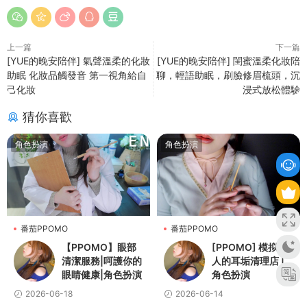
上一篇
下一篇
[YUE的晚安陪伴] 氣聲溫柔的化妝
[YUE的晚安陪伴] 閨蜜溫柔化妝陪
助眠 化妝品觸發音 第一視角給自
聊，輕語助眠，刷臉修眉梳頭，沉
己化妝
浸式放松體驗
猜你喜歡
角色扮演
角色扮演
番茄PPOMO
番茄PPOMO
【PPOMO】眼部
[PPOMO] 模拟真
清潔服務|呵護你的
人的耳垢清理店 |
眼睛健康|角色扮演
角色扮演
2026-06-18
2026-06-14