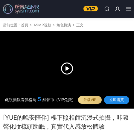
當前位置：
首頁
ASMR視頻
角色扮演
正文
5
此視頻觀看價格爲
絲音币（VIP免費）
升級VIP
立即購買
[YUE的晚安陪伴] 樓下照相館沉浸式拍攝，咔嚓
聲化妝梳頭助眠，真實代入感放松體驗