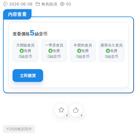
2026-06-08
角色扮演
50
内容查看
5
查看價格
絲音币
月體驗會員
一季度會員
年贊助會員
榮譽永久會員
免費
免費
免費
免費
0
0
0
0
絲音币
絲音币
絲音币
絲音币
立即購買
0
0
YUE的晚安陪伴