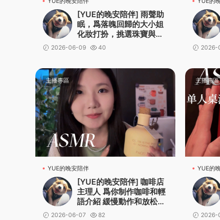
YUE的晚安陪伴
YUE的
[YUE的晚安陪伴] 雨聲助
眠，爲落魄回歸的大小姐
化妝打扮，挑選珠寶與測
量尺寸，沉浸式放松。
2026-06-09
40
2026-
主播專區
主播專區
YUE的晚安陪伴
YUE的
[YUE的晚安陪伴] 咖啡店
主理人 爲你制作咖啡和輕
語介紹 緩慢動作和放松氛
圍 p02 輕音樂bgm版
2026-06-07
82
2026-