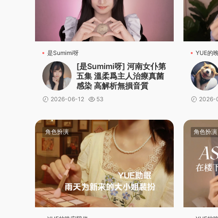
是Sumimi呀
YUE的
[是Sumimi呀] 河南女仆第
五集 溫柔爲主人治療真菌
感染 高解析無損音質
2026-06-12
53
2026-
角色扮演
角色扮演