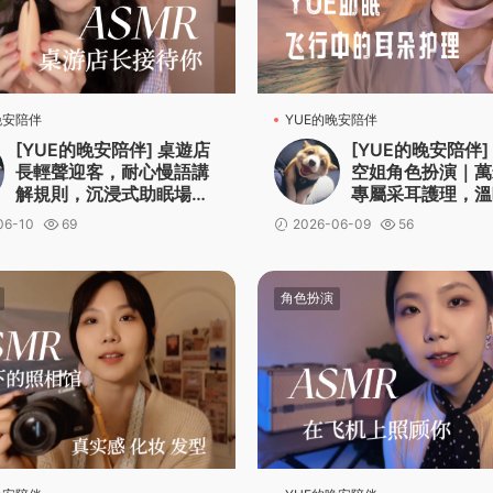
晚安陪伴
YUE的晚安陪伴
[YUE的晚安陪伴] 桌遊店
[YUE的晚安陪伴]
長輕聲迎客，耐心慢語講
空姐角色扮演｜萬
解規則，沉浸式助眠場景
專屬采耳護理，溫
體驗
伴你一夜好眠
06-10
69
2026-06-09
56
角色扮演