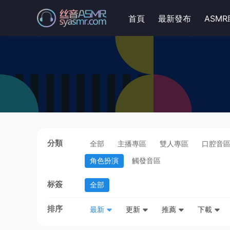
首頁
最新發布
ASM
分類
全部
主播專區
雙人專區
口腔音
角色扮演
觸發音區
标簽
全部
排序
最新
更新
推薦
下載