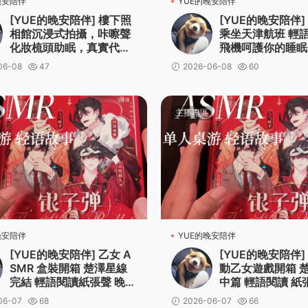
晚安陪伴
YUE的晚安陪伴
[YUE的晚安陪伴] 樓下照
[YUE的晚安陪伴]
相館沉浸式拍攝，咔嚓聲
乘坐天津航班 輕語
化妝梳頭助眠，真實代入
飛機呵護你的睡眠
感放松體驗
色扮演 飛行助眠
06-08
47
2026-06-08
60
主播專區
晚安陪伴
YUE的晚安陪伴
[YUE的晚安陪伴] 乙女 A
[YUE的晚安陪伴]
SMR 盒裝開箱 楚澤星線
動乙女遊戲開箱 
完結 輕語閱讀紙張聲 晚安
中篇 輕語閱讀 紙
故事 成爲彼此的光
安故事助眠 p02
06-07
68
2026-06-07
66