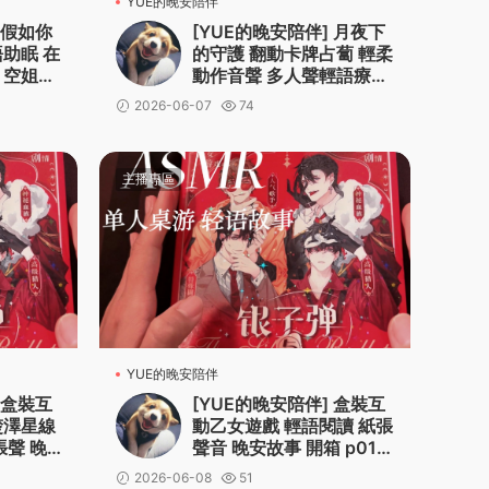
YUE的晚安陪伴
 假如你
[YUE的晚安陪伴] 月夜下
助眠 在
的守護 翻動卡牌占蔔 輕柔
 空姐角
動作音聲 多人聲輕語療愈
安撫助眠
2026-06-07
74
主播專區
YUE的晚安陪伴
 盒裝互
[YUE的晚安陪伴] 盒裝互
楚澤星線
動乙女遊戲 輕語閱讀 紙張
張聲 晚
聲音 晚安故事 開箱 p01
劇情導入+命運之牌+楚澤
2026-06-08
51