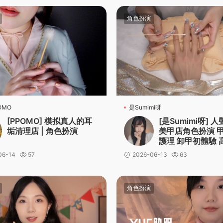
角色扮演
OMO
是Sumimi呀
[PPOMO] 模拟真人的耳
[是Sumimi呀] 人
垢清理店 | 角色扮演
美甲店角色扮演 
護理 卸甲初體驗 
損 Sumimi
06-14
57
2026-06-13
63
角色扮演