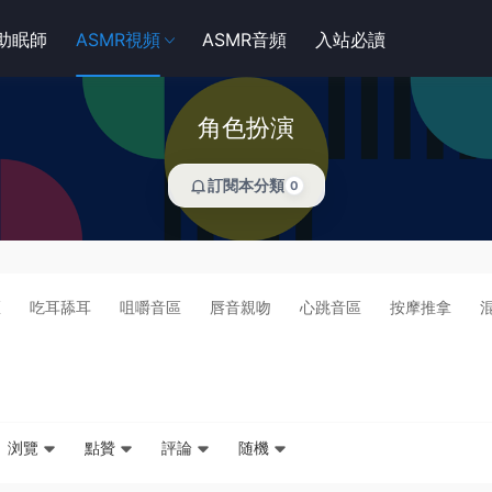
R助眠師
ASMR視頻
ASMR音頻
入站必讀
角色扮演
訂閱本分類
0
區
吃耳舔耳
咀嚼音區
唇音親吻
心跳音區
按摩推拿
浏覽
點贊
評論
随機