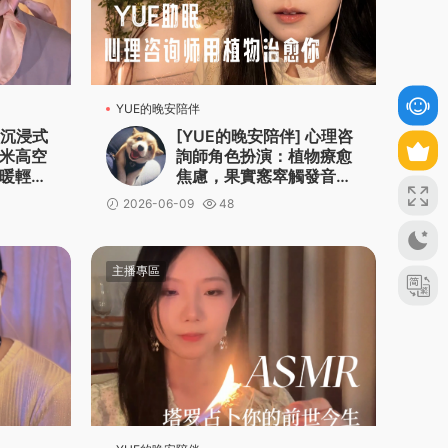
YUE的晚安陪伴
 沉浸式
[YUE的晚安陪伴] 心理咨
米高空
詢師角色扮演：植物療愈
暖輕語
焦慮，果實窸窣觸發音，
溫柔輕語引導安穩入睡
2026-06-09
48
主播專區