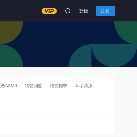
登錄
注冊
混合ASMR
物體刮擦
物體輕擊
耳朵清潔