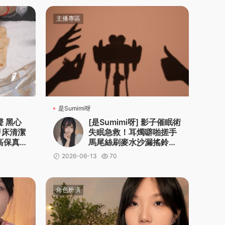
主播專區
是Sumimi呀
聲 黑心
[是Sumimi呀] 影子催眠術
甲床清潔
失眠急救！耳燭噼啪搓手
高保真無
馬尾絲刷麥水沙漏搖鈴鵝
毛棒
2026-06-13
70
角色扮演