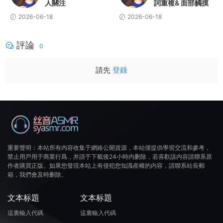
人關注
詞重複& 面部觸摸
2026-06-18
2026-06-18
評論
0
請先
登錄
重要聲明：本站所有内容收集于網絡公開資源，本站僅提供學習交流和參考，
禁止用戶用于商業行爲，并請于下載後24小時内删除，若喜歡該内容請聯系原
作者購買正版。如果您發現本站上有侵犯您知識産權的内容，請聯系站長郵
箱，我們會及時删除。
文本标題
文本标題
這裏輸入代碼
這裏輸入代碼