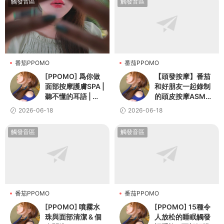
觸發音區
觸發音區
番茄PPOMO
番茄PPOMO
[PPOMO] 爲你做
【頭發按摩】番茄
面部按摩護膚SPA |
和好朋友一起錄制
聽不懂的耳語 | 個
的頭皮按摩ASMR
人關注
💆👩
2026-06-18
2026-06-18
觸發音區
觸發音區
番茄PPOMO
番茄PPOMO
[PPOMO] 噴霧水
[PPOMO] 15種令
珠與面部清潔 & 個
人放松的睡眠觸發