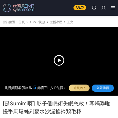
當前位置：
首頁
ASMR視頻
主播專區
正文
5
此視頻觀看價格爲
絲音币（VIP免費）
升級VIP
立即購買
[是Sumimi呀] 影子催眠術失眠急救！耳燭噼啪
搓手馬尾絲刷麥水沙漏搖鈴鵝毛棒