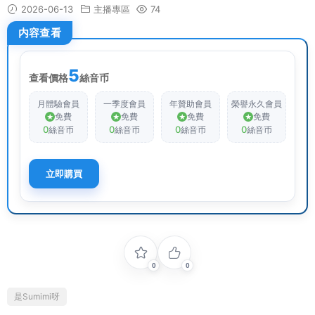
2026-06-13
主播專區
74
内容查看
5
查看價格
絲音币
月體驗會員
一季度會員
年贊助會員
榮譽永久會員
免費
免費
免費
免費
0
0
0
0
絲音币
絲音币
絲音币
絲音币
立即購買
0
0
是Sumimi呀