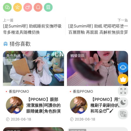
上一篇
下一篇
[是Sumimi呀] 助眠睡前安撫呼吸
[是Sumimi呀] 助眠 吧嗒吧嗒塗一
音多種道具随機切換
百層唇釉 再親親 高解析無損音質
猜你喜歡
角色扮演
觸發音區
番茄PPOMO
番茄PPOMO
【PPOMO】眼部
【PPOMO】用18
清潔服務|呵護你的
種刷子刷刷你的臉
眼睛健康|角色扮演
和耳朵😴🖌️
2026-06-18
2026-06-18