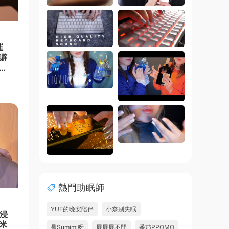
催
噼
沙
熱門助眠師
YUE的晚安陪伴
小奈别失眠
沉浸
米
是Sumimi呀
展展展不開
番茄PPOMO