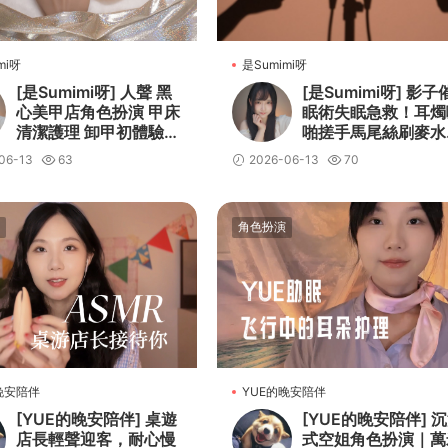
mi呀
是Sumimi呀
[是Sumimi呀] 人聲 黑
[是Sumimi呀] 影子
心美甲店角色扮演 甲床
眠術失眠急救！耳燭
清潔護理 卸甲初體驗
啪搓手馬尾絲刷麥水
高保真無損 Sumimi
漏搖鈴鵝毛棒
06-13
63
2026-06-13
70
角色扮演
晚安陪伴
YUE的晚安陪伴
[YUE的晚安陪伴] 桌遊
[YUE的晚安陪伴] 
店長輕聲迎客，耐心慢
式空姐角色扮演｜萬