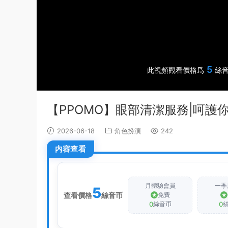
5
此視頻觀看價格爲
絲音
【PPOMO】眼部清潔服務|呵護
2026-06-18
角色扮演
242
内容查看
月體驗會員
一季
5
查看價格
絲音币
免費
0
0
絲音币