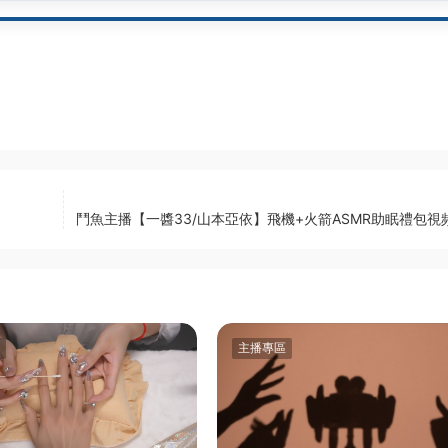
鬥魚主播【一醬33/山本亞依】飛機+火箭ASMR助眠禮包視頻
主播專區