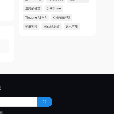
溫
迷路的番茄
少寒Shine
Tingting ASMR
Kiki向前沖呀
芝麻對辣
Misa喵老師
恩七不甜
題
代碼