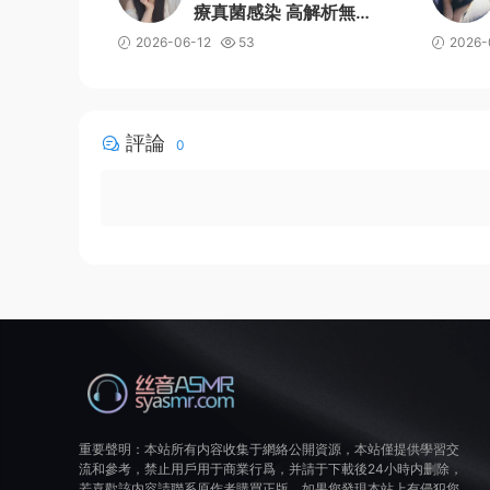
療真菌感染 高解析無損
音質
2026-06-12
53
2026-
評論
0
重要聲明：本站所有内容收集于網絡公開資源，本站僅提供學習交
流和參考，禁止用戶用于商業行爲，并請于下載後24小時内删除，
若喜歡該内容請聯系原作者購買正版。如果您發現本站上有侵犯您