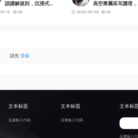
語講解規則，沉浸式助
高空專屬采耳護理，
眠場景體驗
暖輕語伴你一夜好眠
06-10
69
2026-06-09
56
請先
登錄
文本标題
文本标題
文本标
這裏輸入代碼
這裏輸入代碼
這裏輸入