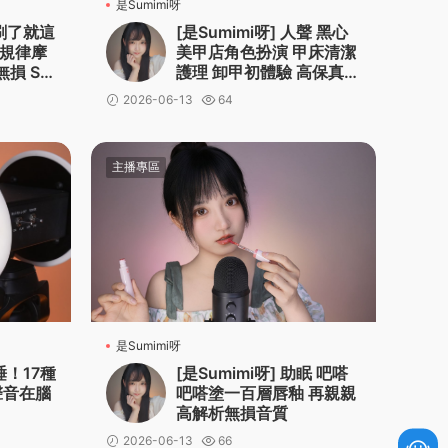
是Sumimi呀
别刷了就這
[是Sumimi呀] 人聲 黑心
無規律摩
美甲店角色扮演 甲床清潔
無損 Su
護理 卸甲初體驗 高保真無
損 Sumimi
2026-06-13
64
主播專區
是Sumimi呀
爽睡！17種
[是Sumimi呀] 助眠 吧嗒
聲音在腦
吧嗒塗一百層唇釉 再親親
高解析無損音質
2026-06-13
66