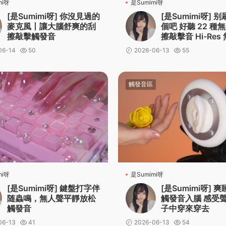
mi呀
是Sumimi呀
[是Sumimi呀] 你沒見過的
[是Sumimi呀] 
麥克風丨讓大腦舒爽的刮
個吧 好聽 22 種
擦敲擊觸發音
擦敲擊音 Hi-Res 
mimi
06-14
50
2026-06-13
55
觸發音區
mi呀
是Sumimi呀
[是Sumimi呀] 鍵盤打字伴
[是Sumimi呀] 
随蟲鳴，無人聲平靜放松
觸發音入腦 感受
觸發音
子中穿來穿去
06-13
41
2026-06-13
54