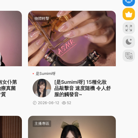
物體輕擊
是Sumimi呀
河南女仆第
[是Sumimi呀] 15種化妝
治療真菌
品敲擊音 速度随機 令人舒
音質
服的觸發音~
2026-06-12
52
主播專區