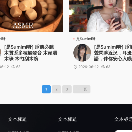
mi呀
是Sumimi呀
[是Sumimi呀] 睡前必聽
[是Sumimi呀] 
木質系多種觸發音 木頭湯
聲閑聊近況，耳邊
木珠 木勺刮木碗
語，伴你安心入眠
06-12
63
2026-06-12
63
1
2
3
下一頁
文本标題
文本标題
文本标