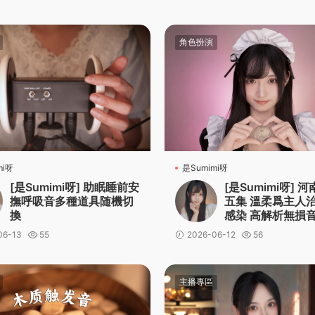
角色扮演
mi呀
是Sumimi呀
[是Sumimi呀] 助眠睡前安
[是Sumimi呀] 
撫呼吸音多種道具随機切
五集 溫柔爲主人
換
感染 高解析無損
06-13
55
2026-06-12
56
主播專區