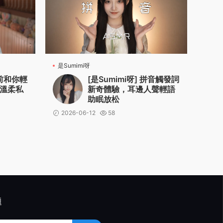
是Sumimi呀
睡前和你輕
[是Sumimi呀] 拼音觸發詞
溫柔私
新奇體驗，耳邊人聲輕語
助眠放松
2026-06-12
58
題