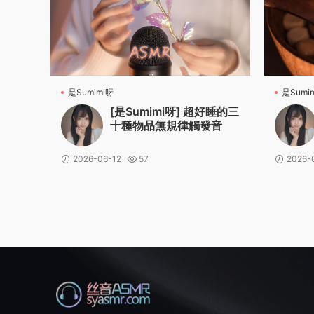
是Sumimi呀
是Sumi
[是Sumimi呀] 超好睡的三
十種物品無規律觸發音
2026-06-12
57
2026-