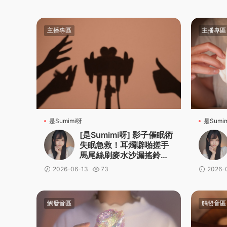
主播專區
主播專區
是Sumimi呀
是Sumi
[是Sumimi呀] 影子催眠術
失眠急救！耳燭噼啪搓手
馬尾絲刷麥水沙漏搖鈴鵝
毛棒
2026-06-13
73
2026-
觸發音區
觸發音區