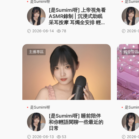
是Sumimi呀
是Sumi
[是Sumimi呀] 上帝視角看
ASMR錄制 | 沉浸式助眠
采耳按摩 耳燭全安排 輕語
治愈感拉滿
2026-06-14
78
2026-
主播專區
觸發音區
是Sumimi呀
是Sumi
[是Sumimi呀] 睡前陪伴
和你輕語閑聊一些最近的
日常
2026-06-13
53
2026-