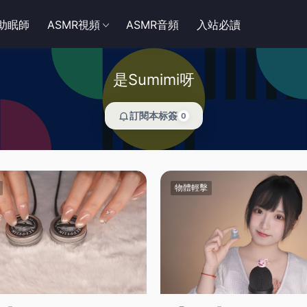
R助眠師
ASMR視頻
ASMR音頻
入站必讀
是Sumimi呀
訂閱本标簽
0
物體輕擊