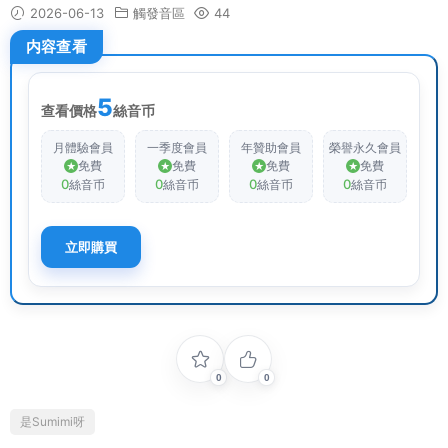
2026-06-13
觸發音區
44
内容查看
5
查看價格
絲音币
月體驗會員
一季度會員
年贊助會員
榮譽永久會員
免費
免費
免費
免費
0
0
0
0
絲音币
絲音币
絲音币
絲音币
立即購買
0
0
是Sumimi呀