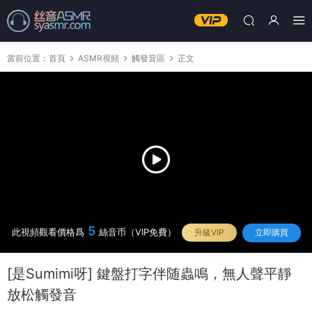
當前位置：
首頁
ASMR視頻
觸發音區
正文
5
此視頻觀看價格爲
絲音币（VIP免費）
升級VIP
立即購買
[是Sumimi呀] 鍵盤打字伴随蟲鳴，無人聲平靜
放松觸發音