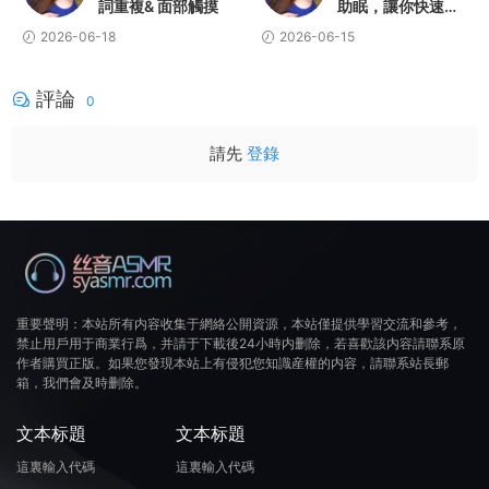
詞重複& 面部觸摸
助眠，讓你快速入
睡
2026-06-18
2026-06-15
評論
0
請先
登錄
重要聲明：本站所有内容收集于網絡公開資源，本站僅提供學習交流和參考，
禁止用戶用于商業行爲，并請于下載後24小時内删除，若喜歡該内容請聯系原
作者購買正版。如果您發現本站上有侵犯您知識産權的内容，請聯系站長郵
箱，我們會及時删除。
文本标題
文本标題
這裏輸入代碼
這裏輸入代碼