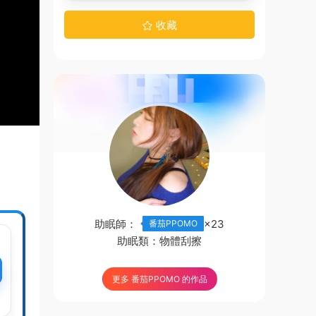
收藏
助眠師：
×23
番茄PPOMO
助眠類：
物體刮擦
更多 番茄PPOMO 的作品