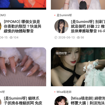
OMO
是Sumimi呀
[PPOMO] 哪個女孩是
[是Sumimi呀] 别刷
你喜歡的類型？快速與
就這個吧 好聽 22 
緩慢的物體敲擊音
規律摩擦敲擊音 Hi-
s 無損 Sumimi
06-15
104
2026-06-13
56
物體輕擊
mi呀
Misa喵老師
[是Sumimi呀] 貓咪爪
[Misa喵老師] 綿密
子抓撓各種貓抓闆 免疫
輕覆大腦｜剃須泡沫