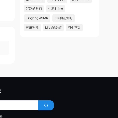
迷路的番茄
少寒Shine
Tingting ASMR
Kiki向前沖呀
芝麻對辣
Misa喵老師
恩七不甜
題
代碼