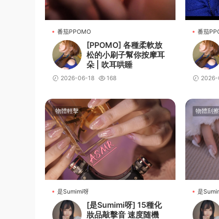
番茄PPOMO
番茄PP
[PPOMO] 各種柔軟放
松的小刷子幫你按摩耳
朵 | 吹耳哄睡
2026-06-18
168
2026-
物體輕擊
物體刮擦
是Sumimi呀
是Sumi
[是Sumimi呀] 15種化
妝品敲擊音 速度随機