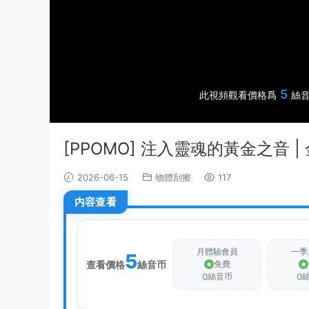
5
此視頻觀看價格爲
絲音
[PPOMO] 注入靈魂的黃金之音 
2026-06-15
物體刮擦
117
内容查看
月體驗會員
一季
5
查看價格
絲音币
免費
0
0
絲音币