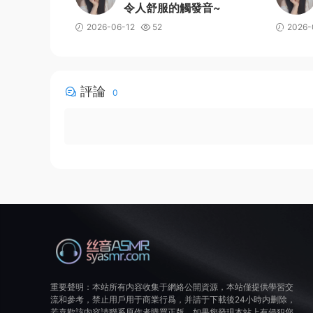
令人舒服的觸發音~
2026-06-12
52
2026-
評論
0
重要聲明：本站所有内容收集于網絡公開資源，本站僅提供學習交
流和參考，禁止用戶用于商業行爲，并請于下載後24小時内删除，
若喜歡該内容請聯系原作者購買正版。如果您發現本站上有侵犯您