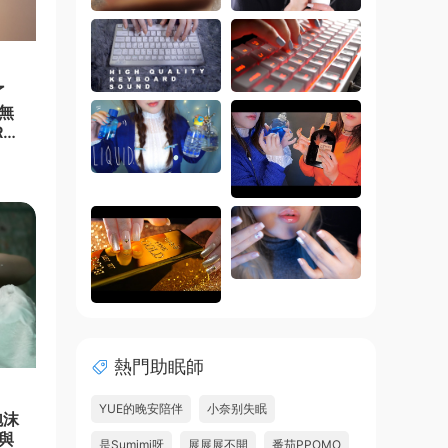
了
種無
Re
熱門助眠師
YUE的晚安陪伴
小奈别失眠
泡沫
與
是Sumimi呀
展展展不開
番茄PPOMO