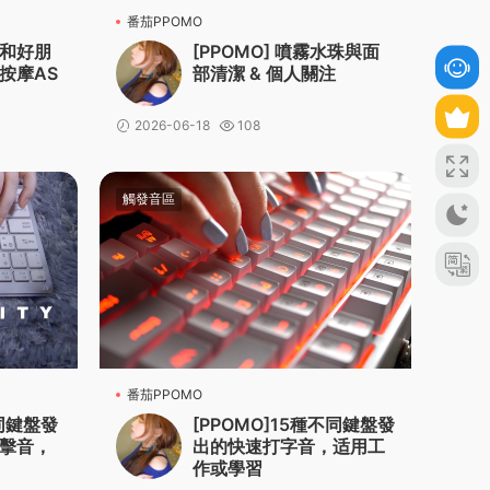
番茄PPOMO
和好朋
[PPOMO] 噴霧水珠與面
按摩AS
部清潔 & 個人關注
2026-06-18
108
觸發音區
番茄PPOMO
不同鍵盤發
[PPOMO]15種不同鍵盤發
擊音，
出的快速打字音，适用工
作或學習