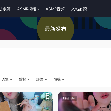
R助眠師
ASMR視頻
ASMR音頻
入站必讀
最新發布
浏覽
點贊
評論
随機
觸發音區