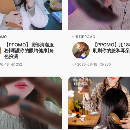
OMO
番茄PPOMO
【PPOMO】眼部清潔服
【PPOMO】用1
務|呵護你的眼睛健康|角
刷刷你的臉和耳朵
色扮演
06-18
252
2026-06-18
235
觸發音區