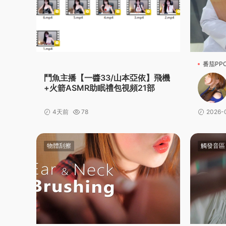
番茄PP
鬥魚主播【一醬33/山本亞依】飛機
+火箭ASMR助眠禮包視頻21部
4天前
78
2026-
物體刮擦
觸發音區