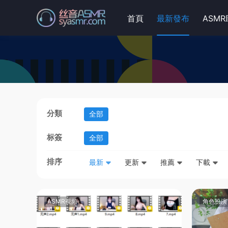
首頁
最新發布
ASM
分類
全部
标簽
全部
排序
最新
更新
推薦
下載
ASMR視頻
角色扮演