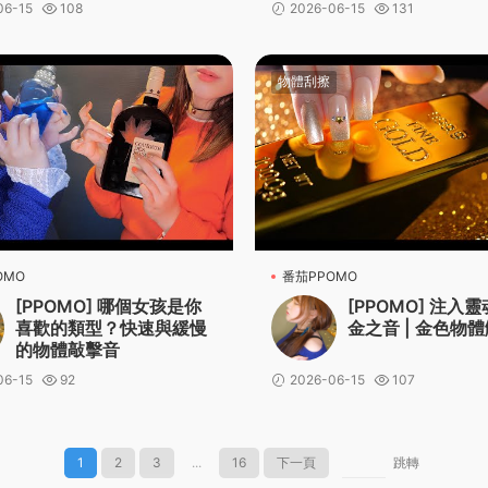
06-15
108
2026-06-15
131
物體刮擦
OMO
番茄PPOMO
[PPOMO] 哪個女孩是你
[PPOMO] 注入
喜歡的類型？快速與緩慢
金之音 | 金色物
的物體敲擊音
06-15
92
2026-06-15
107
1
2
3
...
16
下一頁
跳轉