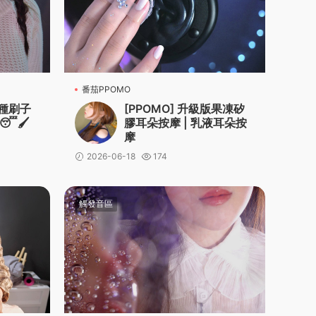
番茄PPOMO
8種刷子
[PPOMO] 升級版果凍矽
🖌️
膠耳朵按摩 | 乳液耳朵按
摩
2026-06-18
174
觸發音區