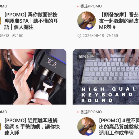
OMO
番茄PPOMO
[PPOMO] 爲你做面部按
【頭發按摩】番茄
摩護膚SPA | 聽不懂的耳
友一起錄制的頭皮
語 | 個人關注
MR💆👩
06-18
150
2026-06-18
159
觸發音區
OMO
番茄PPOMO
[PPOMO] 近距離耳邊觸
[PPOMO] 4種
發詞 & 手勢助眠，讓你快
出的高品質鍵盤敲
速入睡
适用工作或學習