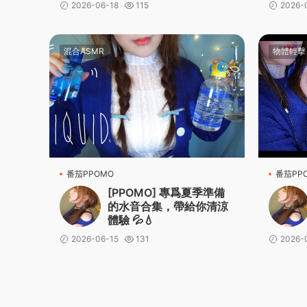
2026-06-18
115
2026-
混合ASMR
物體輕擊
番茄PPOMO
番茄PP
[PPOMO] 專爲夏季準備
的水音合集，帶給你清涼
體驗 💦💧
2026-06-15
131
2026-