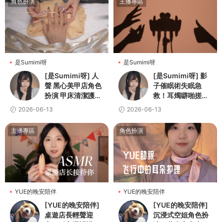
角色扮演
主播專區
是Sumimi呀
是Sumimi呀
[是Sumimi呀] 人
[是Sumimi呀] 影
聲 黑心美甲店角色
子催眠術失眠急
扮演 甲床清潔護理
救！耳燭噼啪搓手
卸甲初體驗 高保真
馬尾絲刷麥水沙漏
2026-06-13
2026-06-13
無損 Sumimi
搖鈴鵝毛棒
主播專區
角色扮演
YUE的晚安陪伴
YUE的晚安陪伴
[YUE的晚安陪伴]
[YUE的晚安陪伴]
桌遊店長輕聲迎
沉浸式空姐角色扮