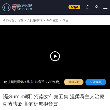
當前位置：
首頁
ASMR視頻
角色扮演
正文
5
此視頻觀看價格爲
絲音币（VIP免費）
升級VIP
立即購買
[是Sumimi呀] 河南女仆第五集 溫柔爲主人治療
真菌感染 高解析無損音質