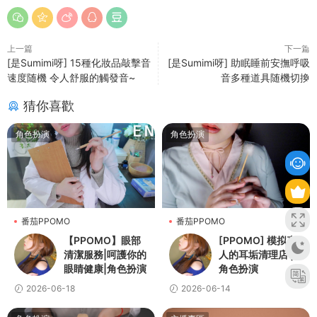
上一篇
下一篇
[是Sumimi呀] 15種化妝品敲擊音
[是Sumimi呀] 助眠睡前安撫呼吸
速度随機 令人舒服的觸發音~
音多種道具随機切換
猜你喜歡
角色扮演
角色扮演
番茄PPOMO
番茄PPOMO
【PPOMO】眼部
[PPOMO] 模拟真
清潔服務|呵護你的
人的耳垢清理店 |
眼睛健康|角色扮演
角色扮演
2026-06-18
2026-06-14