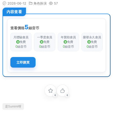
2026-06-12
角色扮演
57
内容查看
5
查看價格
絲音币
月體驗會員
一季度會員
年贊助會員
榮譽永久會員
免費
免費
免費
免費
0
0
0
0
絲音币
絲音币
絲音币
絲音币
立即購買
0
0
是Sumimi呀