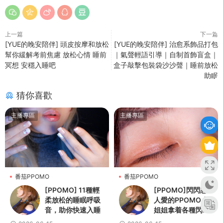
上一篇
下一篇
[YUE的晚安陪伴] 頭皮按摩和放松
[YUE的晚安陪伴] 治愈系飾品打包
幫你緩解考前焦慮 放松心情 睡前
｜氣聲輕語引導｜自制首飾盲盒｜
冥想 安穩入睡吧
盒子敲擊包裝袋沙沙聲｜睡前放松
助眠
猜你喜歡
主播專區
主播專區
番茄PPOMO
番茄PPOMO
[PPOMO] 11種輕
[PPOMO]閃閃惹
柔放松的睡眠呼吸
人愛的PPOMO小
音，助你快速入睡
姐姐拿着各種閃閃
發光的道具讓你輕