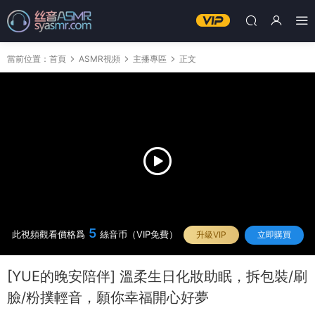
當前位置：
首頁
ASMR視頻
主播專區
正文
5
此視頻觀看價格爲
絲音币（VIP免費）
升級VIP
立即購買
[YUE的晚安陪伴] 溫柔生日化妝助眠，拆包裝/刷
臉/粉撲輕音，願你幸福開心好夢