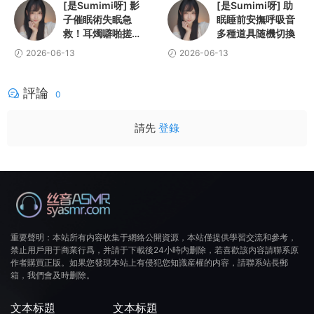
[是Sumimi呀] 影
[是Sumimi呀] 助
子催眠術失眠急
眠睡前安撫呼吸音
救！耳燭噼啪搓手
多種道具随機切換
馬尾絲刷麥水沙漏
2026-06-13
2026-06-13
搖鈴鵝毛棒
評論
0
請先
登錄
重要聲明：本站所有内容收集于網絡公開資源，本站僅提供學習交流和參考，
禁止用戶用于商業行爲，并請于下載後24小時内删除，若喜歡該内容請聯系原
作者購買正版。如果您發現本站上有侵犯您知識産權的内容，請聯系站長郵
箱，我們會及時删除。
文本标題
文本标題