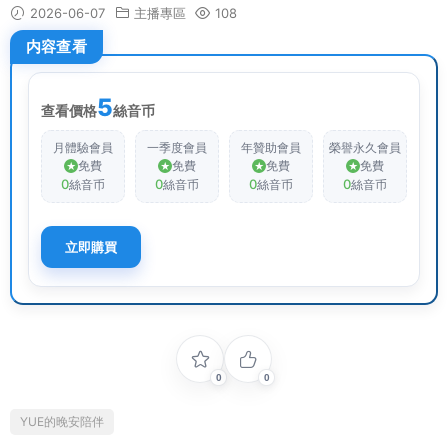
2026-06-07
主播專區
108
内容查看
5
查看價格
絲音币
月體驗會員
一季度會員
年贊助會員
榮譽永久會員
免費
免費
免費
免費
0
0
0
0
絲音币
絲音币
絲音币
絲音币
立即購買
0
0
YUE的晚安陪伴