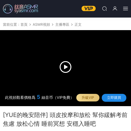
當前位置：
首頁
ASMR視頻
主播專區
正文
5
此視頻觀看價格爲
絲音币（VIP免費）
升級VIP
立即購買
[YUE的晚安陪伴] 頭皮按摩和放松 幫你緩解考前
焦慮 放松心情 睡前冥想 安穩入睡吧