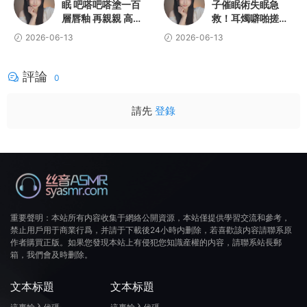
眠 吧嗒吧嗒塗一百
子催眠術失眠急
層唇釉 再親親 高解
救！耳燭噼啪搓手
析無損音質
馬尾絲刷麥水沙漏
2026-06-13
2026-06-13
搖鈴鵝毛棒
評論
0
請先
登錄
重要聲明：本站所有内容收集于網絡公開資源，本站僅提供學習交流和參考，
禁止用戶用于商業行爲，并請于下載後24小時内删除，若喜歡該内容請聯系原
作者購買正版。如果您發現本站上有侵犯您知識産權的内容，請聯系站長郵
箱，我們會及時删除。
文本标題
文本标題