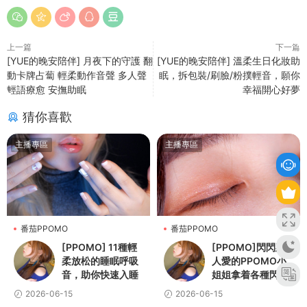
上一篇
下一篇
[YUE的晚安陪伴] 月夜下的守護 翻
[YUE的晚安陪伴] 溫柔生日化妝助
動卡牌占蔔 輕柔動作音聲 多人聲
眠，拆包裝/刷臉/粉撲輕音，願你
輕語療愈 安撫助眠
幸福開心好夢
猜你喜歡
主播專區
主播專區
番茄PPOMO
番茄PPOMO
[PPOMO] 11種輕
[PPOMO]閃閃惹
柔放松的睡眠呼吸
人愛的PPOMO小
音，助你快速入睡
姐姐拿着各種閃閃
發光的道具讓你輕
2026-06-15
2026-06-15
松進入夢鄉