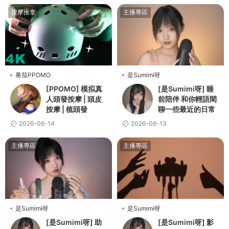
按摩推拿
主播專區
番茄PPOMO
是Sumimi呀
[PPOMO] 模拟真
[是Sumimi呀] 睡
人頭發按摩 | 頭皮
前陪伴 和你輕語閑
按摩 | 梳頭發
聊一些最近的日常
2026-06-14
2026-06-13
主播專區
主播專區
是Sumimi呀
是Sumimi呀
[是Sumimi呀] 助
[是Sumimi呀] 影