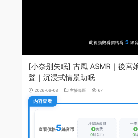
5
此視頻觀看價格爲
絲音
[小奈别失眠] 古風 ASMR｜
聲｜沉浸式情景助眠
2026-06-08
主播專區
67
内容查看
月體驗會員
一季
5
查看價格
絲音币
免費
0
0
絲音币