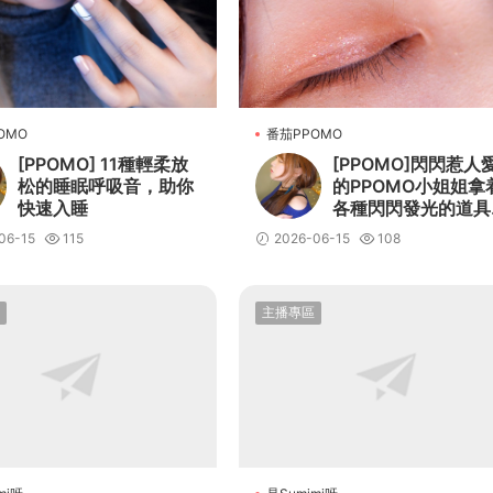
OMO
番茄PPOMO
[PPOMO] 11種輕柔放
[PPOMO]閃閃惹人
松的睡眠呼吸音，助你
的PPOMO小姐姐拿
快速入睡
各種閃閃發光的道具
你輕松進入夢鄉
06-15
115
2026-06-15
108
主播專區