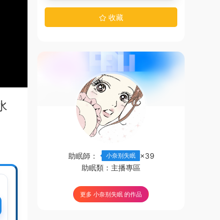
收藏
水
助眠師：
×39
小奈别失眠
助眠類：
主播專區
更多 小奈别失眠 的作品