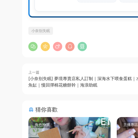
小奈别失眠
上一篇
[小奈别失眠] 夢境專賣店私人訂制｜深海水下喂食蛋糕｜
魚缸｜慢回彈棉花糖餅幹｜海浪助眠
猜你喜歡
角色扮演
主播專區