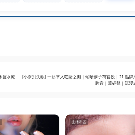
水聲水療
[小奈别失眠] 一起墜入狂賭之淵｜蛇喰夢子荷官役｜21 點牌
牌音｜籌碼聲｜沉浸
主播專區