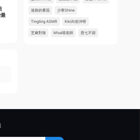
陪
迷路的番茄
少寒Shine
些最
Tingting ASMR
Kiki向前沖呀
芝麻對辣
Misa喵老師
恩七不甜
題