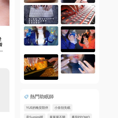
愛
着
讓
熱門助眠師
YUE的晚安陪伴
小奈别失眠
是Sumimi呀
展展展不開
番茄PPOMO