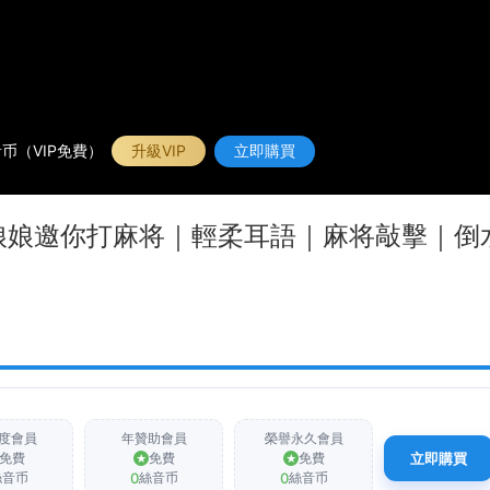
币（VIP免費）
升級VIP
立即購買
後宮娘娘邀你打麻将｜輕柔耳語｜麻将敲擊｜倒
度會員
年贊助會員
榮譽永久會員
免費
免費
免費
立即購買
0
0
絲音币
絲音币
絲音币