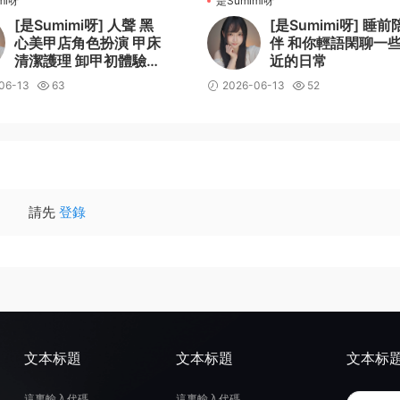
mi呀
是Sumimi呀
[是Sumimi呀] 人聲 黑
[是Sumimi呀] 睡前
心美甲店角色扮演 甲床
伴 和你輕語閑聊一
清潔護理 卸甲初體驗
近的日常
高保真無損 Sumimi
06-13
63
2026-06-13
52
請先
登錄
文本标題
文本标題
文本标
這裏輸入代碼
這裏輸入代碼