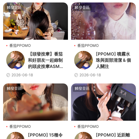
觸發音區
觸發音區
番茄PPOMO
番茄PPOMO
【頭發按摩】番茄
[PPOMO] 噴霧水
和好朋友一起錄制
珠與面部清潔 & 個
的頭皮按摩ASMR
人關注
💆👩
2026-06-18
2026-06-18
觸發音區
觸發音區
番茄PPOMO
番茄PPOMO
[PPOMO] 15種令
[PPOMO] 近距離