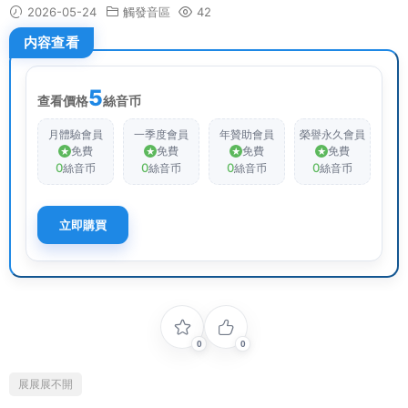
2026-05-24
觸發音區
42
内容查看
5
查看價格
絲音币
月體驗會員
一季度會員
年贊助會員
榮譽永久會員
免費
免費
免費
免費
0
0
0
0
絲音币
絲音币
絲音币
絲音币
立即購買
0
0
展展展不開