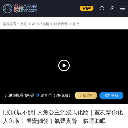
當前位置：
首頁
ASMR視頻
觸發音區
正文
5
此視頻觀看價格爲
絲音币（VIP免費）
升級VIP
立即購買
[展展展不開] 人魚公主沉浸式化妝｜室友幫你化
人魚妝｜視覺觸發｜氣聲實聲｜哄睡助眠