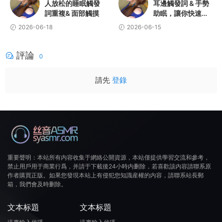
人放松的睡眠觸發
耳邊觸發詞 & 手勢
詞重複& 面部觸摸
助眠，讓你快速入
睡
2026-06-18
2026-06-15
評論
0
請先
登錄
重要聲明：本站所有内容收集于網絡公開資源，本站僅提供學習交流和參考，
禁止用戶用于商業行爲，并請于下載後24小時内删除，若喜歡該内容請聯系原
作者購買正版。如果您發現本站上有侵犯您知識産權的内容，請聯系站長郵
箱，我們會及時删除。
文本标題
文本标題