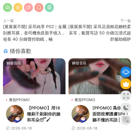
上一篇
下一篇
[展展展不開] 采耳純享 P02｜金屬
[展展展不開] 采耳店員棉花糖輕柔
刮擦耳膜，老司機免疫新手慎入，
采耳，氣聲耳語 50 分鍾沉浸式超
超長 40 分鍾聲控助眠，極
舒服助眠哄
猜你喜歡
觸發音區
觸發音區
番茄PPOMO
番茄PPOMO
【PPOMO】用18
[PPOMO] 爲你做
種刷子刷刷你的臉
面部按摩護膚SPA |
和耳朵😴🖌️
聽不懂的耳語 | 個
人關注
2026-06-18
2026-06-18