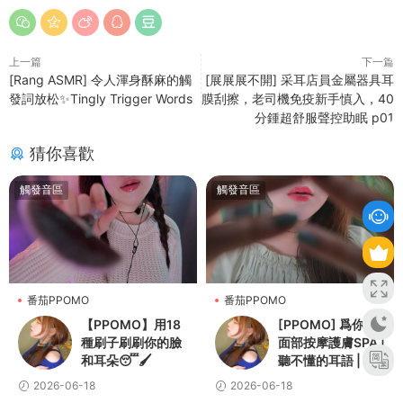
上一篇
下一篇
[Rang ASMR] 令人渾身酥麻的觸
[展展展不開] 采耳店員金屬器具耳
發詞放松✨Tingly Trigger Words
膜刮擦，老司機免疫新手慎入，40
分鍾超舒服聲控助眠 p01
猜你喜歡
觸發音區
觸發音區
番茄PPOMO
番茄PPOMO
【PPOMO】用18
[PPOMO] 爲你做
種刷子刷刷你的臉
面部按摩護膚SPA |
和耳朵😴🖌️
聽不懂的耳語 | 個
人關注
2026-06-18
2026-06-18