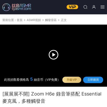
當前位置：
首頁
ASMR視頻
觸發音區
正文
5
此視頻觀看價格爲
絲音币（VIP免費）
升級VIP
立即購買
[展展展不開] Zoom H6e 錄音筆搭配 Essential
麥克風，多種觸發音