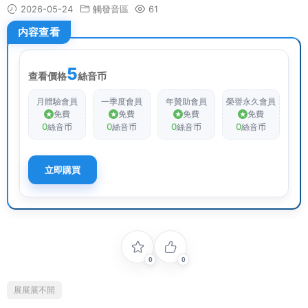
2026-05-24
觸發音區
61
内容查看
5
查看價格
絲音币
月體驗會員
一季度會員
年贊助會員
榮譽永久會員
免費
免費
免費
免費
0
0
0
0
絲音币
絲音币
絲音币
絲音币
立即購買
0
0
展展展不開