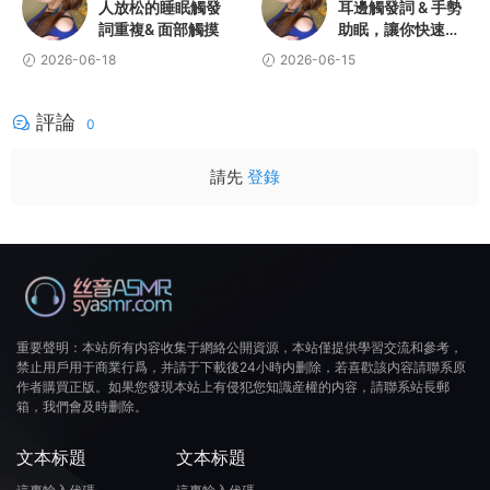
人放松的睡眠觸發
耳邊觸發詞 & 手勢
詞重複& 面部觸摸
助眠，讓你快速入
睡
2026-06-18
2026-06-15
評論
0
請先
登錄
重要聲明：本站所有内容收集于網絡公開資源，本站僅提供學習交流和參考，
禁止用戶用于商業行爲，并請于下載後24小時内删除，若喜歡該内容請聯系原
作者購買正版。如果您發現本站上有侵犯您知識産權的内容，請聯系站長郵
箱，我們會及時删除。
文本标題
文本标題