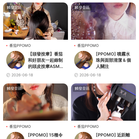
觸發音區
觸發音區
番茄PPOMO
番茄PPOMO
【頭發按摩】番茄
[PPOMO] 噴霧水
和好朋友一起錄制
珠與面部清潔 & 個
的頭皮按摩ASMR
人關注
💆👩
2026-06-18
2026-06-18
觸發音區
觸發音區
番茄PPOMO
番茄PPOMO
[PPOMO] 15種令
[PPOMO] 近距離