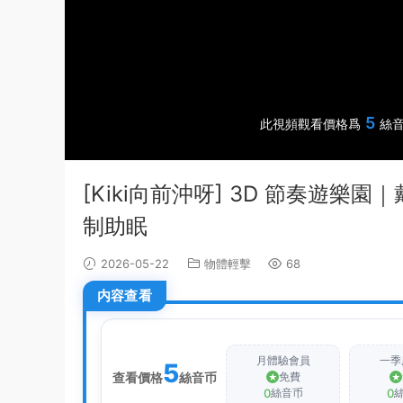
5
此視頻觀看價格爲
絲音
[Kiki向前沖呀] 3D 節奏遊樂
制助眠
2026-05-22
物體輕擊
68
内容查看
月體驗會員
一季
5
查看價格
絲音币
免費
0
0
絲音币