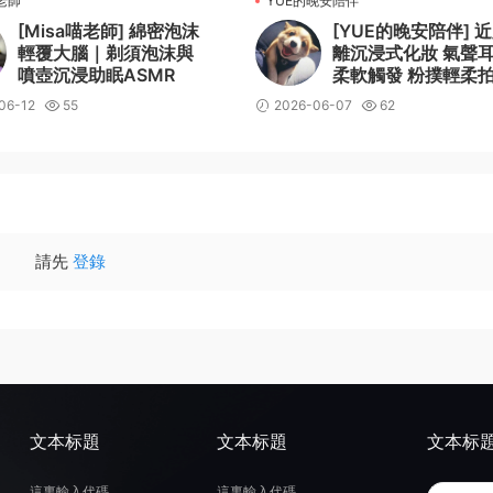
喵老師
YUE的晚安陪伴
[Misa喵老師] 綿密泡沫
[YUE的晚安陪伴] 
輕覆大腦｜剃須泡沫與
離沉浸式化妝 氣聲
噴壺沉浸助眠ASMR
柔軟觸發 粉撲輕柔
全臉助眠放松
06-12
55
2026-06-07
62
請先
登錄
文本标題
文本标題
文本标
這裏輸入代碼
這裏輸入代碼