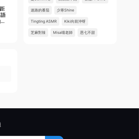
近距
迷路的番茄
少寒Shine
耳語
拍打
Tingting ASMR
Kiki向前沖呀
芝麻對辣
Misa喵老師
恩七不甜
題