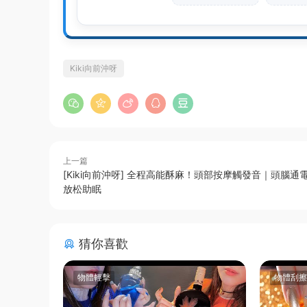
Kiki向前沖呀
上一篇
[Kiki向前沖呀] 全程高能酥麻！頭部按摩觸發音｜頭腦通
放松助眠
猜你喜歡
物體輕擊
物體刮擦