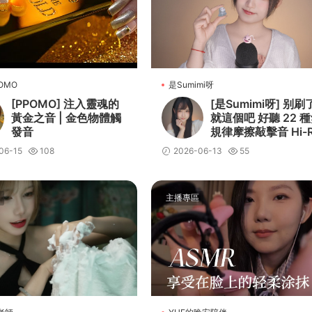
OMO
是Sumimi呀
[PPOMO] 注入靈魂的
[是Sumimi呀] 别刷
黃金之音 | 金色物體觸
就這個吧 好聽 22 
發音
規律摩擦敲擊音 Hi-
s 無損 Sumimi
06-15
108
2026-06-13
55
主播專區