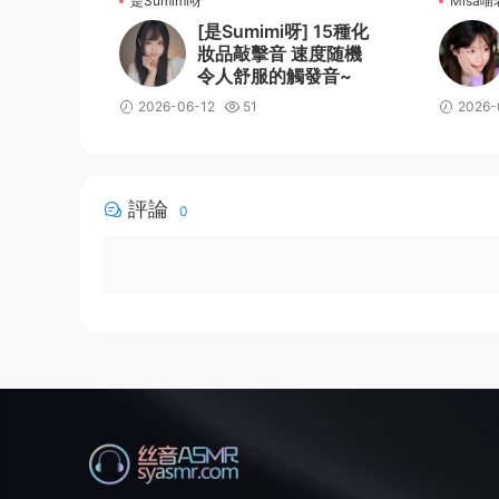
是Sumimi呀
Misa
[是Sumimi呀] 15種化
妝品敲擊音 速度随機
令人舒服的觸發音~
2026-06-12
51
2026-
評論
0