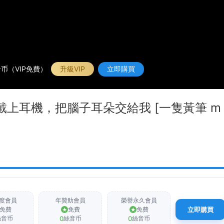
币（VIP免費）
升級VIP
立即購買
園｜戴上耳機，把腦子耳朵交給我 [一隻黃筆 m
度會員
年贊助會員
榮譽永久會員
免費
免費
免費
立即購買
0
0
絲音币
絲音币
絲音币