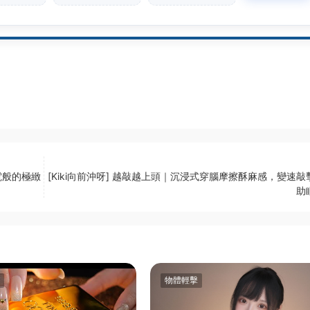
電般的極緻
[Kiki向前沖呀] 越敲越上頭｜沉浸式穿腦摩擦酥麻感，變速敲
助
物體輕擊