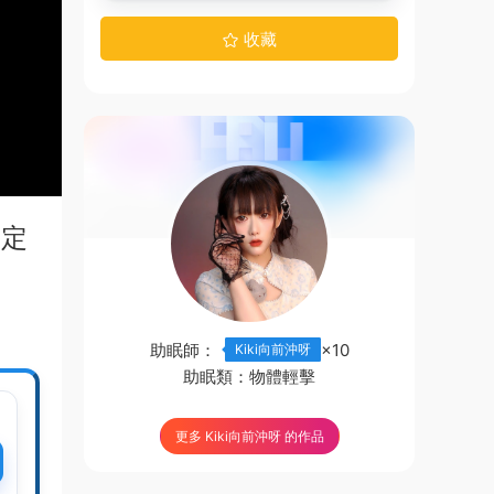
收藏
 定
助眠師：
×10
Kiki向前沖呀
助眠類：
物體輕擊
更多 Kiki向前沖呀 的作品