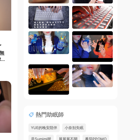
了
種無
Re
熱門助眠師
YUE的晚安陪伴
小奈别失眠
是Sumimi呀
展展展不開
番茄PPOMO