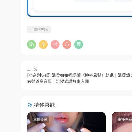
小奈别失眠
上一篇
[小奈别失眠] 溫柔姐姐輕語讀《柳林風聲》助眠｜溫暖爐
右聲道高音質｜沉浸式講故事入睡
猜你喜歡
主播專區
主播專區