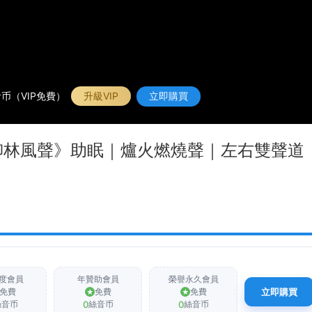
币（VIP免費）
升級VIP
立即購買
《柳林風聲》助眠｜爐火燃燒聲｜左右雙聲道
度會員
年贊助會員
榮譽永久會員
免費
免費
免費
立即購買
0
0
絲音币
絲音币
絲音币