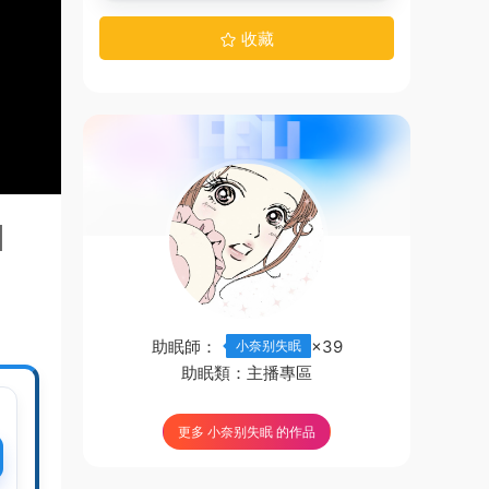
收藏
｜
助眠師：
×39
小奈别失眠
助眠類：
主播專區
更多 小奈别失眠 的作品