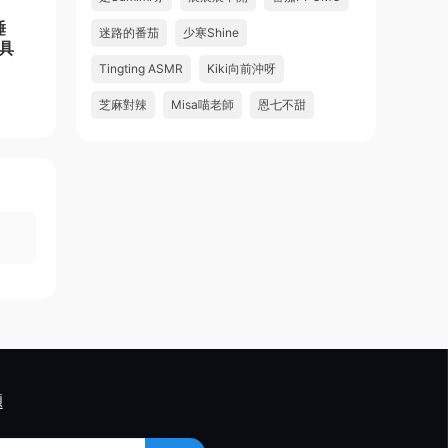
睡
迷路的番茄
少寒Shine
具
Tingting ASMR
Kiki向前沖呀
芝麻對辣
Misa喵老師
恩七不甜
題