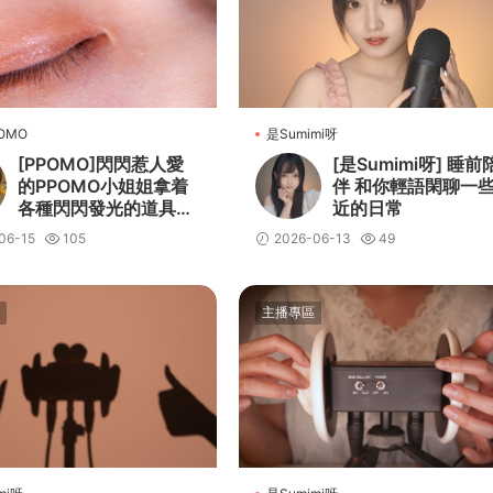
OMO
是Sumimi呀
[PPOMO]閃閃惹人愛
[是Sumimi呀] 睡前
的PPOMO小姐姐拿着
伴 和你輕語閑聊一
各種閃閃發光的道具讓
近的日常
你輕松進入夢鄉
06-15
105
2026-06-13
49
主播專區