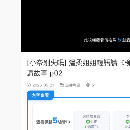
5
此視頻觀看價格爲
絲音
[小奈别失眠] 溫柔姐姐輕語讀
講故事 p02
2026-05-21
主播專區
51
内容查看
月體驗會員
一季
5
查看價格
絲音币
免費
0
0
絲音币