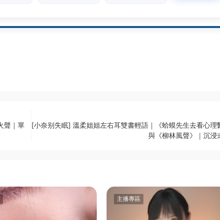
火聲｜單
[小奈别失眠] 溫柔姐姐左右耳雙書輕語｜《蛤蟆先生去看心理
與《柳林風聲》｜沉浸
主播專區