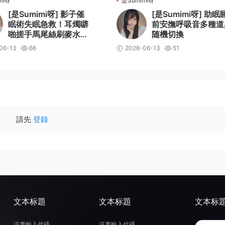
mi呀
是Sumimi呀
[是Sumimi呀] 影子催
[是Sumimi呀] 助眠
眠術失眠急救！耳燭噼
前安撫呼吸音多種道
啪搓手馬尾絲刷麥水沙
随機切換
漏搖鈴鵝毛棒
06-13
66
2026-06-13
51
請先
登錄
文本标題
文本标題
文本标
這裏輸入代碼
這裏輸入代碼