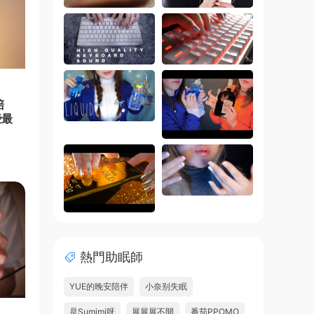
陪
些最
熱門助眠師
YUE的晚安陪伴
小奈别失眠
是Sumimi呀
展展展不開
番茄PPOMO