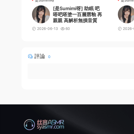
是Sumimi呀
是Sumi
[是Sumimi呀] 助眠 吧
嗒吧嗒塗一百層唇釉 再
親親 高解析無損音質
2026-06-13
60
2026-
評論
0