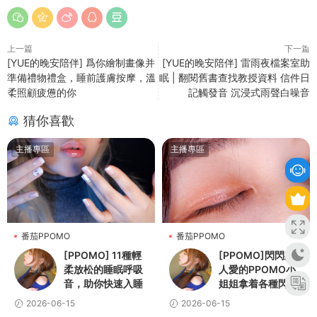
上一篇
下一篇
[YUE的晚安陪伴] 爲你繪制畫像并
[YUE的晚安陪伴] 雷雨夜檔案室助
準備禮物禮盒，睡前護膚按摩，溫
眠 | 翻閱舊書查找教授資料 信件日
柔照顧疲憊的你
記觸發音 沉浸式雨聲白噪音
猜你喜歡
主播專區
主播專區
番茄PPOMO
番茄PPOMO
[PPOMO] 11種輕
[PPOMO]閃閃惹
柔放松的睡眠呼吸
人愛的PPOMO小
音，助你快速入睡
姐姐拿着各種閃閃
發光的道具讓你輕
2026-06-15
2026-06-15
松進入夢鄉