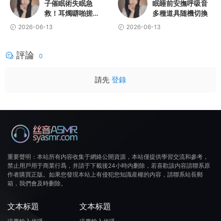
子催眠術失眠急
眠睡前安撫呼吸音
救！耳燭噼啪搓手
多種道具随機切換
馬尾絲刷麥水沙漏
2026-06-13
2026-06-13
搖鈴鵝毛棒
評論
0
請先
登錄
重要聲明：本站所有内容收集于網絡公開資源，本站僅提供學習交流和參考，
禁止用戶用于商業行爲，并請于下載後24小時内删除，若喜歡該内容請聯系原
作者購買正版。如果您發現本站上有侵犯您知識産權的内容，請聯系站長郵
箱，我們會及時删除。
文本标題
文本标題