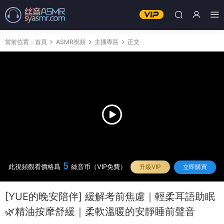
當前位置：
首頁
ASMR視頻
主播專區
正文
5
此視頻觀看價格爲
絲音币（VIP免費）
升級VIP
立即購買
[YUE的晚安陪伴] 緩解考前焦慮｜輕柔耳語助眠
🌿精油按摩舒緩｜柔軟溫暖的安靜睡前聲音