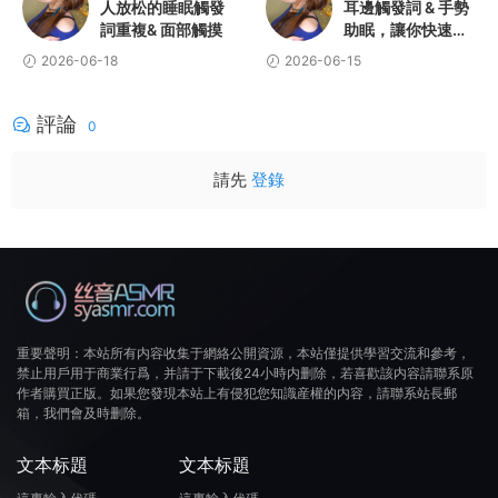
人放松的睡眠觸發
耳邊觸發詞 & 手勢
詞重複& 面部觸摸
助眠，讓你快速入
睡
2026-06-18
2026-06-15
評論
0
請先
登錄
重要聲明：本站所有内容收集于網絡公開資源，本站僅提供學習交流和參考，
禁止用戶用于商業行爲，并請于下載後24小時内删除，若喜歡該内容請聯系原
作者購買正版。如果您發現本站上有侵犯您知識産權的内容，請聯系站長郵
箱，我們會及時删除。
文本标題
文本标題