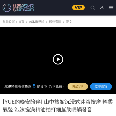
當前位置：
首頁
ASMR視頻
觸發音區
正文
5
此視頻觀看價格爲
絲音币（VIP免費）
升級VIP
立即購買
[YUE的晚安陪伴] 山中旅館沉浸式沐浴按摩 輕柔
氣聲 泡沫搓澡精油拍打細膩助眠觸發音