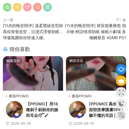
上一篇
下一篇
[YUE的晚安陪伴] 溫柔聲線造型師
[YUE的晚安陪伴] 财富能量療愈 指
爲你剪發造型，沉浸式理發助眠，
示物 輕語情境助眠 催眠小劇場 多
靜谧氛圍助你快速入睡。
種觸發音 ASMR P01
猜你喜歡
觸發音區
觸發音區
番茄PPOMO
番茄PPOMO
【PPOMO】用18
[PPOMO] 爲你做
種刷子刷刷你的臉
面部按摩護膚SPA |
和耳朵😴🖌️
聽不懂的耳語 | 個
人關注
2026-06-18
2026-06-18