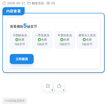
2026-05-21
觸發音區
59
内容查看
5
查看價格
絲音币
月體驗會員
一季度會員
年贊助會員
榮譽永久會員
免費
免費
免費
免費
0
0
0
0
絲音币
絲音币
絲音币
絲音币
立即購買
0
0
YUE的晚安陪伴