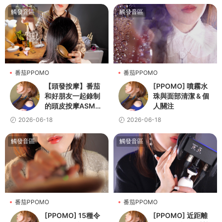
觸發音區
觸發音區
番茄PPOMO
番茄PPOMO
【頭發按摩】番茄
[PPOMO] 噴霧水
和好朋友一起錄制
珠與面部清潔 & 個
的頭皮按摩ASMR
人關注
💆👩
2026-06-18
2026-06-18
觸發音區
觸發音區
番茄PPOMO
番茄PPOMO
[PPOMO] 15種令
[PPOMO] 近距離