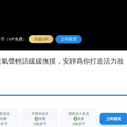
币（VIP免費）
升級VIP
立即購買
溫柔氣聲輕語緩緩撫摸，安靜爲你打造活力妝
度會員
年贊助會員
榮譽永久會員
免費
免費
免費
立即購買
0
0
絲音币
絲音币
絲音币