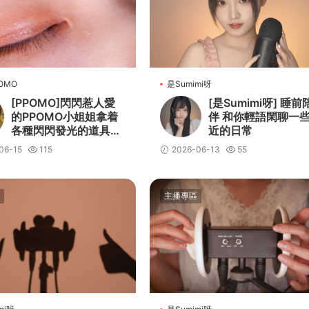
OMO
是Sumimi呀
[PPOMO]閃閃惹人愛
[是Sumimi呀] 睡前
的PPOMO小姐姐拿着
伴 和你輕語閑聊一
各種閃閃發光的道具讓
近的日常
你輕松進入夢鄉
06-15
115
2026-06-13
55
主播專區