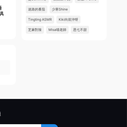
睡
迷路的番茄
少寒Shine
具
Tingting ASMR
Kiki向前沖呀
芝麻對辣
Misa喵老師
恩七不甜
題