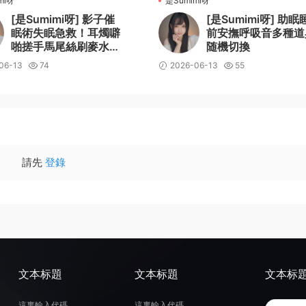
mi呀
是Sumimi呀
[是Sumimi呀] 影子催
[是Sumimi呀] 助眠
眠術失眠急救！耳燭噼
前安撫呼吸音多種道
啪搓手馬尾絲刷麥水沙
随機切換
漏搖鈴鵝毛棒
06-13
74
2026-06-13
55
請先
登錄
文本标題
文本标題
文本标
這裏輸入代碼
這裏輸入代碼