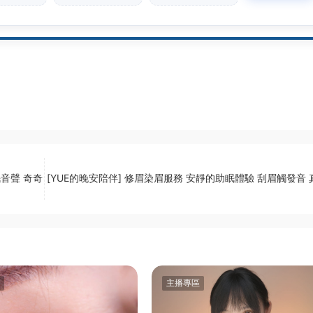
眠音聲 奇奇
[YUE的晚安陪伴] 修眉染眉服務 安靜的助眠體驗 刮眉觸發音
主播專區