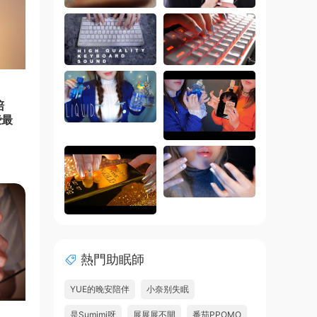
陪
些最
熱門助眠師
YUE的晚安陪伴
小奈别失眠
是Sumimi呀
展展展不開
番茄PPOMO