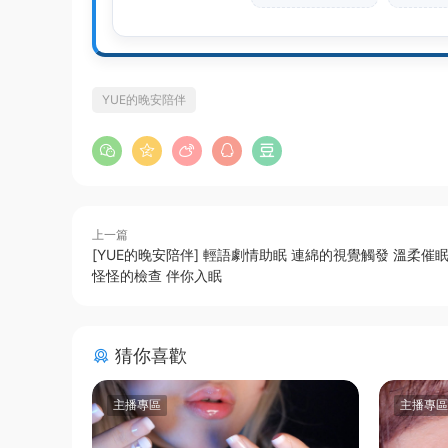
YUE的晚安陪伴
上一篇
[YUE的晚安陪伴] 輕語劇情助眠 連綿的視覺觸發 溫柔催
怪怪的檢查 伴你入眠
猜你喜歡
主播專區
主播專區