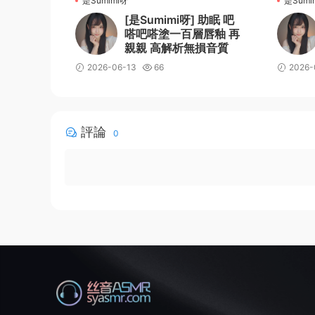
是Sumimi呀
是Sumi
[是Sumimi呀] 助眠 吧
嗒吧嗒塗一百層唇釉 再
親親 高解析無損音質
2026-06-13
66
2026-
評論
0