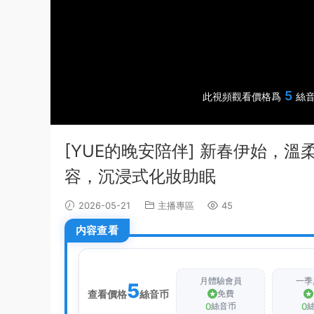
5
此視頻觀看價格爲
絲音
[YUE的晚安陪伴] 新春伊始，
容，沉浸式化妝助眠
2026-05-21
主播專區
45
内容查看
月體驗會員
一季
5
查看價格
絲音币
免費
0
0
絲音币