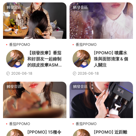
觸發音區
觸發音區
番茄PPOMO
番茄PPOMO
【頭發按摩】番茄
[PPOMO] 噴霧水
和好朋友一起錄制
珠與面部清潔 & 個
的頭皮按摩ASMR
人關注
💆👩
2026-06-18
2026-06-18
觸發音區
觸發音區
番茄PPOMO
番茄PPOMO
[PPOMO] 15種令
[PPOMO] 近距離