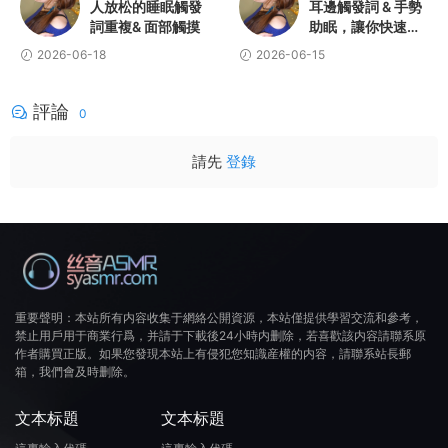
人放松的睡眠觸發
耳邊觸發詞 & 手勢
詞重複& 面部觸摸
助眠，讓你快速入
睡
2026-06-18
2026-06-15
評論
0
請先
登錄
重要聲明：本站所有内容收集于網絡公開資源，本站僅提供學習交流和參考，
禁止用戶用于商業行爲，并請于下載後24小時内删除，若喜歡該内容請聯系原
作者購買正版。如果您發現本站上有侵犯您知識産權的内容，請聯系站長郵
箱，我們會及時删除。
文本标題
文本标題