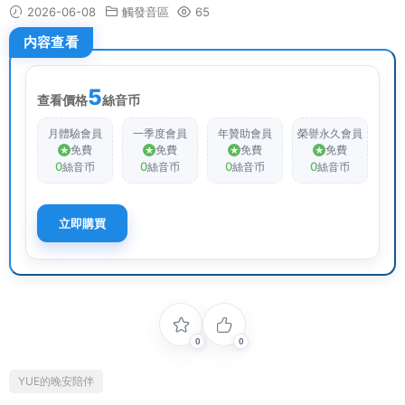
2026-06-08
觸發音區
65
内容查看
5
查看價格
絲音币
月體驗會員
一季度會員
年贊助會員
榮譽永久會員
免費
免費
免費
免費
0
0
0
0
絲音币
絲音币
絲音币
絲音币
立即購買
0
0
YUE的晚安陪伴