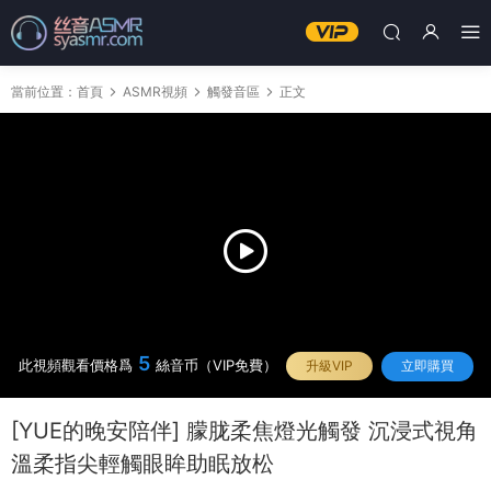
當前位置：
首頁
ASMR視頻
觸發音區
正文
5
此視頻觀看價格爲
絲音币（VIP免費）
升級VIP
立即購買
[YUE的晚安陪伴] 朦胧柔焦燈光觸發 沉浸式視角
溫柔指尖輕觸眼眸助眠放松