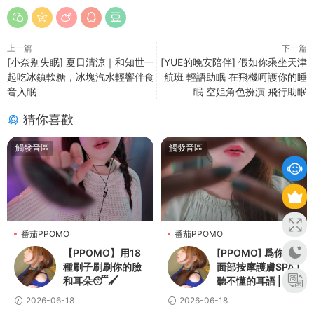
上一篇
下一篇
[小奈别失眠] 夏日清涼｜和知世一
[YUE的晚安陪伴] 假如你乘坐天津
起吃冰鎮軟糖，冰塊汽水輕響伴食
航班 輕語助眠 在飛機呵護你的睡
音入眠
眠 空姐角色扮演 飛行助眠
猜你喜歡
觸發音區
觸發音區
番茄PPOMO
番茄PPOMO
【PPOMO】用18
[PPOMO] 爲你做
種刷子刷刷你的臉
面部按摩護膚SPA |
和耳朵😴🖌️
聽不懂的耳語 | 個
人關注
2026-06-18
2026-06-18